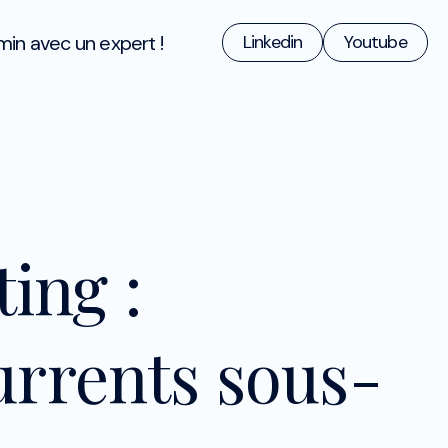
min avec un expert !
Linkedin
Youtube
ing :
urrents sous-