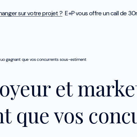
anger sur votre projet ?
E+P vous offre un call de 30
 duo gagnant que vos concurrents sous-estiment
yeur et market
nt que vos conc