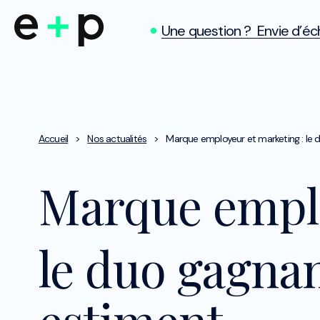
Une question ? Envie d’éch
Accueil
>
Nos actualités
>
Marque employeur et marketing : le
Marque emplo
le duo gagna
estiment