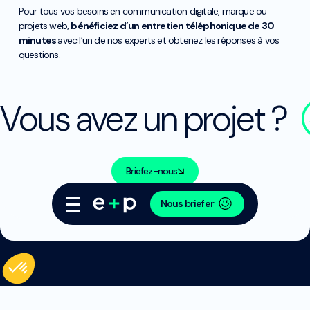
Pour tous vos besoins en communication digitale, marque ou
projets web,
bénéficiez d’un entretien téléphonique de 30
minutes
avec l’un de nos experts et obtenez les réponses à vos
questions.
Vous avez un projet ?
Briefez-nous
Nous briefer
Plateforme de Gestion du Consentement : Personnalisez vos Options
Axeptio consent