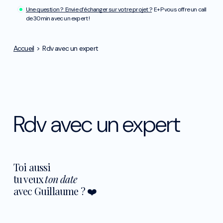
Une question ? Envie d’échanger sur votre projet ?
E+P vous offre un call
de 30min avec un expert !
Accueil
>
Rdv avec un expert
Rdv avec un expert
Toi aussi
tu veux
ton date
avec Guillaume ? ❤️