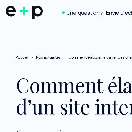
Une question ? Envie d’éch
Accueil
>
Nos actualités
>
Comment élaborer le cahier des charg
Comment élab
d’un site inte