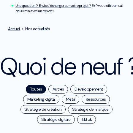
Une question ? Envie d’échanger sur votre projet ?
E+P vous offre un call
de 30min avec un expert !
Accueil
>
Nos actualités
Quoi de neuf 
Toutes
Autres
Développement
Marketing digital
Meta
Ressources
Stratégie de création
Stratégie de marque
Stratégie digitale
Tiktok