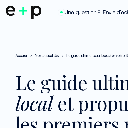
Une question ? Envie d’éch
Accueil
>
Nos actualités
>
Le guide ultime pour booster votre SE
Le guide ult
local
et propu
les premiers 