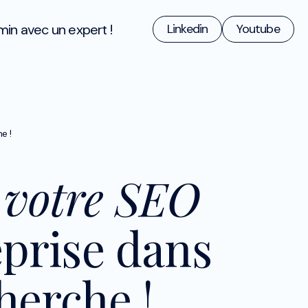
min avec un expert !
Linkedin
Youtube
e !
 votre SEO
eprise dans
herche !