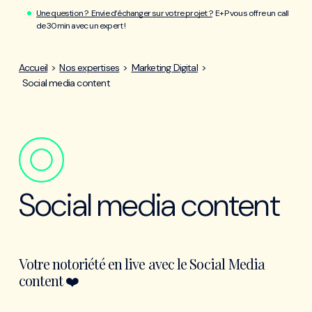
Une question ? Envie d’échanger sur votre projet ?
E+P vous offre un call
de 30min avec un expert !
Accueil
>
Nos expertises
>
Marketing Digital
>
Social media content
Social media
content
Votre notoriété en live
avec le Social Media
content ❤️