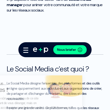
manager
pour animer votre communauté et votre marque
sur les réseaux sociaux.
Nous briefer
Le Social Media
c’est quoi ?
Le Social Media désigne l’ensemble des plateformes et des outils
Salut c'est nous...
en ligne qui permettent aux individus et aux organisations de créer,
les Cookies !
de partager et d’échanger du contenu, des idées et des
On a attendu d'être sûrs que le contenu de ce site
nouveautés.
vous intéresse avant de vous déranger, mais on
Il existe une grande variété de plateformes, telles que les réseaux
aimerait bien vous accompagner pendant votre visite...
C'est OK pour vous ?