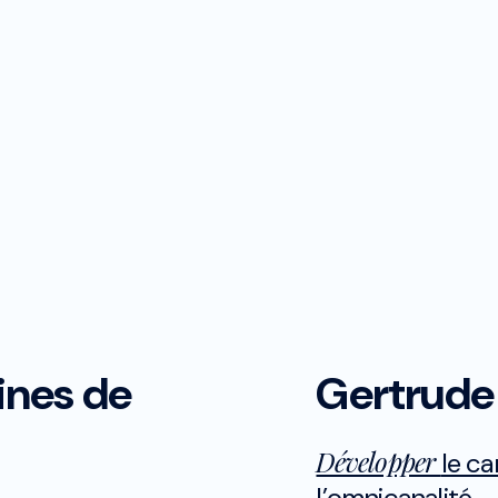
Développemen
Studio de créa
ines de
Gertrude
Développer
le ca
l’omnicanalité