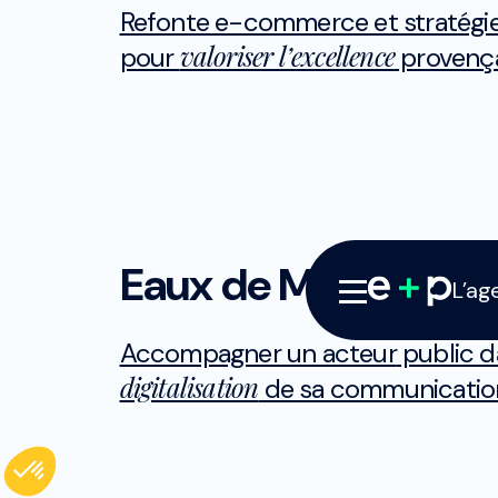
Refonte e-commerce et stratégi
valoriser l’excellence
pour
provenç
Développement
Studio de créati
Eaux de Marseille
L’ag
Accompagner un acteur
public d
digitalisation
de sa communicatio
Axeptio consent
Plateforme de Gestion du Consentement : Personnal
Développement
Marketing digital
Notre plateforme vous permet d'adapter et de gérer v
Studio de création