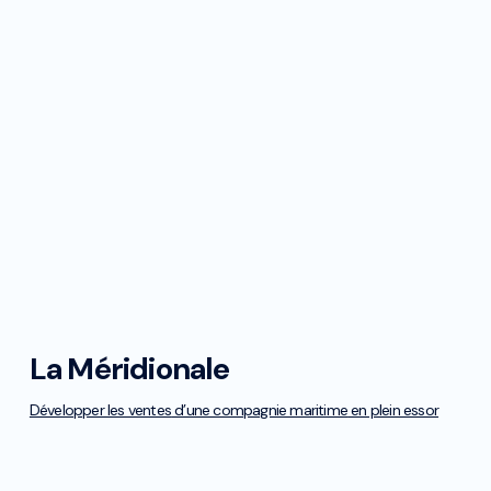
Marketing digital
Stratégie digitale
La Méridionale
Développement
Marketing digital
Développer les ventes
d’une compagnie maritime
en plein essor
Stratégie digitale