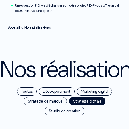
Une question ? Envie d’échanger sur votre projet ?
E+P vous offre un call
de 30min avec un expert !
Accueil
>
Nos réalisations
Nos réalisatio
Toutes
Développement
Marketing digital
Stratégie de marque
Stratégie digitale
Studio de création