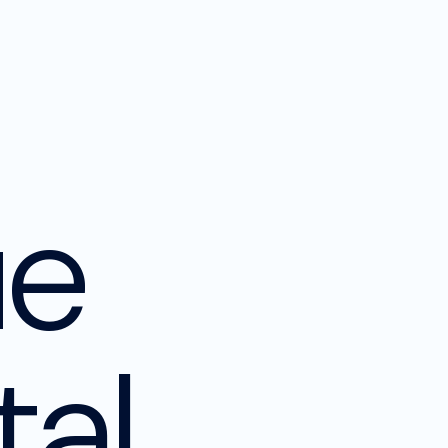
ue
tal