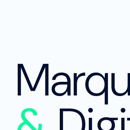
Marq
&
Digi